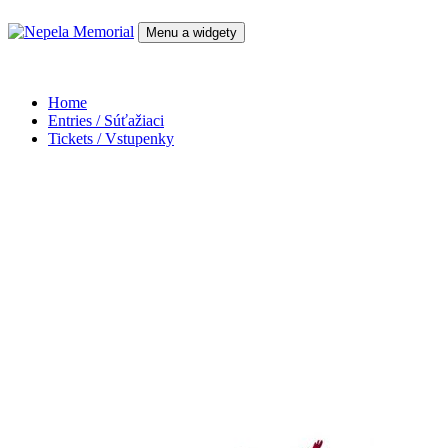
Preskočiť
na
Menu a widgety
obsah
Nepela Memorial
Home
Entries / Súťažiaci
Tickets / Vstupenky