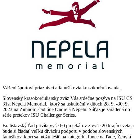
Vážení športoví priaznivci a fanúšikovia krasokorčuľovania,
Slovenský krasokorčuliarsky zväz Vás srdečne pozýva na ISU CS
31st Nepela Memorial, ktorý sa uskutoční v dňoch 28. 9. -30. 9.
2023 na Zimnom štadióne Ondreja Nepelu. Súťaž je zaradená do
série pretekov ISU Challenger Series.
Bratislavský ľad privíta vyše 60 pretekárov z vyše 20 krajín sveta a
bude si žiadať veľkú divácku podporu v podobe slovenských
fanúšikov, ktorí sa môžu tešiť na kategóriu Tance na ľade, Ženy a